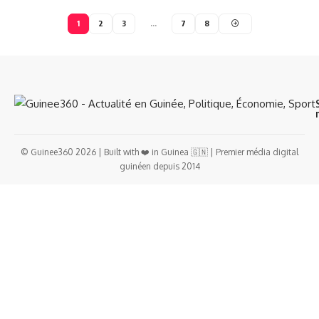
1
2
3
…
7
8
© Guinee360 2026 | Built with ❤️ in Guinea 🇬🇳 | Premier média digital
guinéen depuis 2014