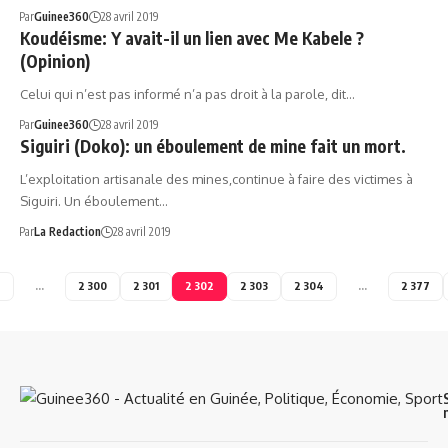
Par
Guinee360
28 avril 2019
Koudéisme: Y avait-il un lien avec Me Kabele ?
(Opinion)
Celui qui n’est pas informé n’a pas droit à la parole, dit…
Par
Guinee360
28 avril 2019
Siguiri (Doko): un éboulement de mine fait un mort.
L’exploitation artisanale des mines,continue à faire des victimes à
Siguiri. Un éboulement…
Par
La Redaction
28 avril 2019
2
…
2 300
2 301
2 302
2 303
2 304
…
2 377