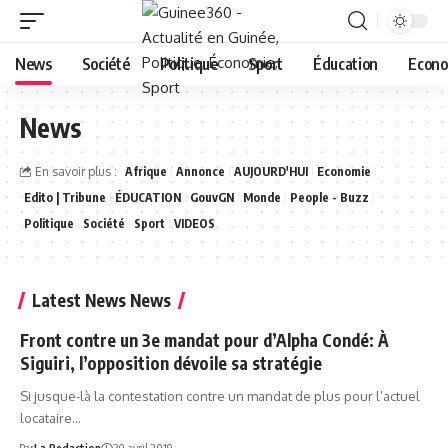
News
Société
Politique
Sport
Éducation
Econo
News
En savoir plus :
Afrique
Annonce
AUJOURD'HUI
Economie
Edito | Tribune
ÉDUCATION
GouvGN
Monde
People - Buzz
Politique
Société
Sport
VIDEOS
Latest News News
Front contre un 3e mandat pour d’Alpha Condé: À
Siguiri, l’opposition dévoile sa stratégie
Si jusque-là la contestation contre un mandat de plus pour l’actuel
locataire…