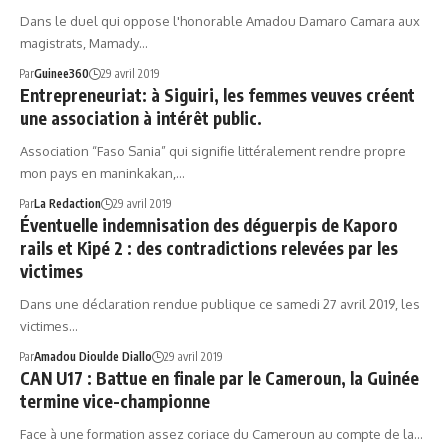
Dans le duel qui oppose l'honorable Amadou Damaro Camara aux
magistrats, Mamady…
Par
Guinee360
29 avril 2019
Entrepreneuriat: à Siguiri, les femmes veuves créent
une association à intérêt public.
Association “Faso Sania” qui signifie littéralement rendre propre
mon pays en maninkakan,…
Par
La Redaction
29 avril 2019
Éventuelle indemnisation des déguerpis de Kaporo
rails et Kipé 2 : des contradictions relevées par les
victimes
Dans une déclaration rendue publique ce samedi 27 avril 2019, les
victimes…
Par
Amadou Dioulde Diallo
29 avril 2019
CAN U17 : Battue en finale par le Cameroun, la Guinée
termine vice-championne
Face à une formation assez coriace du Cameroun au compte de la…