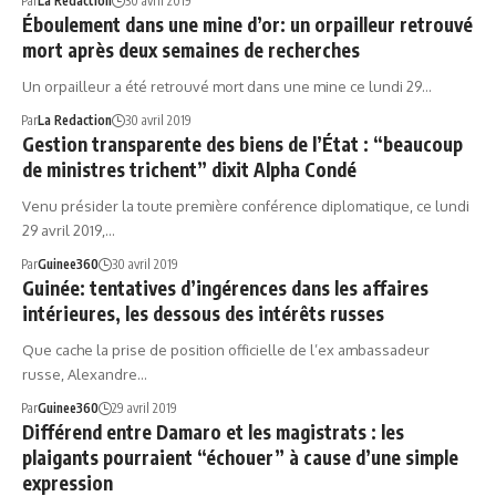
Par
La Redaction
30 avril 2019
Éboulement dans une mine d’or: un orpailleur retrouvé
mort après deux semaines de recherches
Un orpailleur a été retrouvé mort dans une mine ce lundi 29…
Par
La Redaction
30 avril 2019
Gestion transparente des biens de l’État : “beaucoup
de ministres trichent” dixit Alpha Condé
Venu présider la toute première conférence diplomatique, ce lundi
29 avril 2019,…
Par
Guinee360
30 avril 2019
Guinée: tentatives d’ingérences dans les affaires
intérieures, les dessous des intérêts russes
Que cache la prise de position officielle de l’ex ambassadeur
russe, Alexandre…
Par
Guinee360
29 avril 2019
Différend entre Damaro et les magistrats : les
plaigants pourraient “échouer” à cause d’une simple
expression