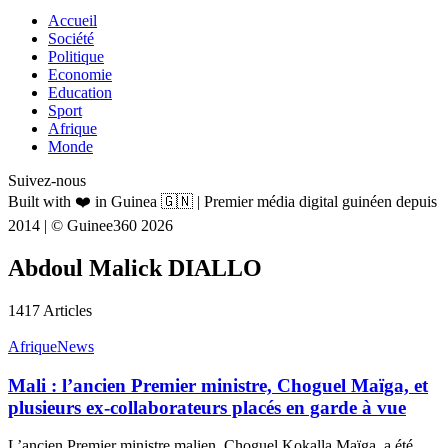
Accueil
Société
Politique
Economie
Education
Sport
Afrique
Monde
Suivez-nous
Built with ❤️ in Guinea 🇬🇳 | Premier média digital guinéen depuis
2014 | © Guinee360 2026
Abdoul Malick DIALLO
1417
Articles
Afrique
News
Mali : l’ancien Premier ministre, Choguel Maïga, et
plusieurs ex-collaborateurs placés en garde à vue
L’ancien Premier ministre malien, Choguel Kokalla Maïga, a été