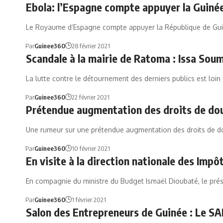
Ebola: l’Espagne compte appuyer la Guinée
Le Royaume d’Espagne compte appuyer la République de Gui
Par
Guinee360
28 février 2021
Scandale à la mairie de Ratoma : Issa Sou
La lutte contre le détournement des derniers publics est loin
Par
Guinee360
22 février 2021
Prétendue augmentation des droits de dou
Une rumeur sur une prétendue augmentation des droits de d
Par
Guinee360
10 février 2021
En visite à la direction nationale des Impô
En compagnie du ministre du Budget Ismaël Dioubaté, le pr
Par
Guinee360
1 février 2021
Salon des Entrepreneurs de Guinée : Le SA