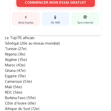
COMMENCER MON ESSAI GRATUIT
⚡
📱
🌐
Actus Express
Par SMS
Sans Internet
Le Top?15 africain
Sénégal (20e au niveau mondial)
Tunisie (27e)
Nigeria (31e)
Algérie (35e)
Maroc (43e)
Ghana (47e)
Egypte (51e)
Cameroun (53e)
Mali (56e)
RDC (56e)
Burkina Faso (59e)
Côte d’Ivoire (61e)
Afrique du Sud (72e)