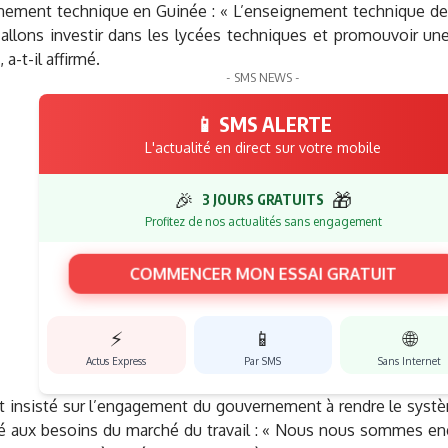
nement technique en Guinée : « L’enseignement technique dev
allons investir dans les lycées techniques et promouvoir un
 a-t-il affirmé.
- SMS NEWS -
📱 SMS ALERTE
L'actualité en direct sur votre mobile
🎉
🎁
3 JOURS GRATUITS
Profitez de nos actualités sans engagement
COMMENCER MON ESSAI GRATUIT
⚡
📱
🌐
Actus Express
Par SMS
Sans Internet
t insisté sur l’engagement du gouvernement à rendre le systèm
té aux besoins du marché du travail : « Nous nous sommes en