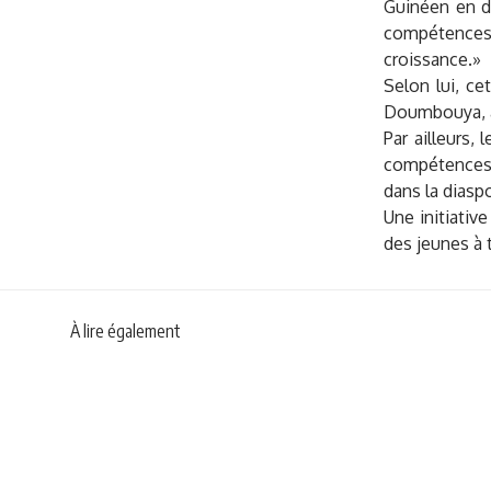
Guinéen en de
compétences l
croissance.»
Selon lui, ce
Doumbouya, ax
Par ailleurs,
compétences l
dans la diasp
Une initiativ
des jeunes à 
À lire également