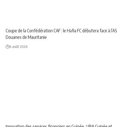
NEWS
SPORT
Coupe de la Confédération CAF : le Hafia FC débutera face à l’AS
Douanes de Mauritanie
6 août 2026
ANNONCE
ECONOMIE
NEWS
Innovation des services financiers en Guinée : UBA Guinée et