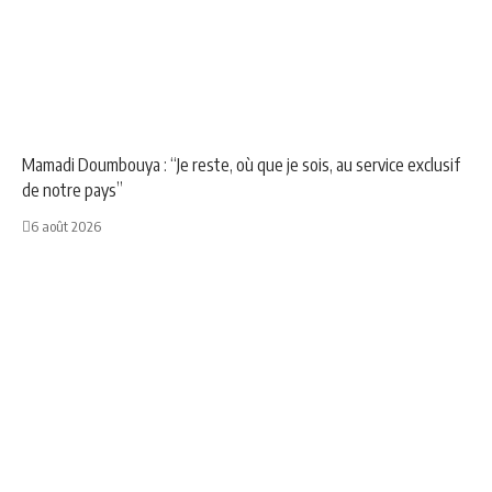
NEWS
POLITIQUE
Mamadi Doumbouya : “Je reste, où que je sois, au service exclusif
de notre pays”
6 août 2026
ANNONCE
NEWS