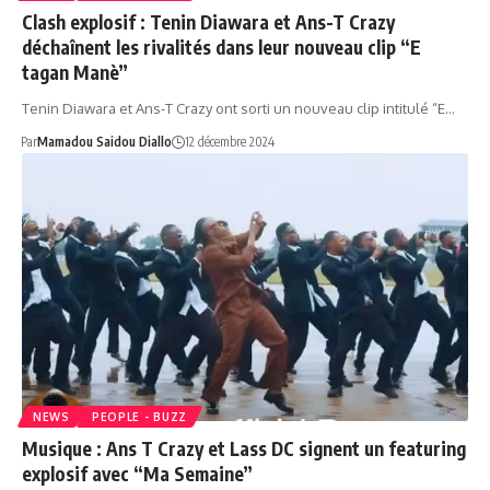
Clash explosif : Tenin Diawara et Ans-T Crazy
déchaînent les rivalités dans leur nouveau clip “E
tagan Manè”
Tenin Diawara et Ans-T Crazy ont sorti un nouveau clip intitulé “E…
Par
Mamadou Saidou Diallo
12 décembre 2024
NEWS
PEOPLE - BUZZ
Musique : Ans T Crazy et Lass DC signent un featuring
explosif avec “Ma Semaine”