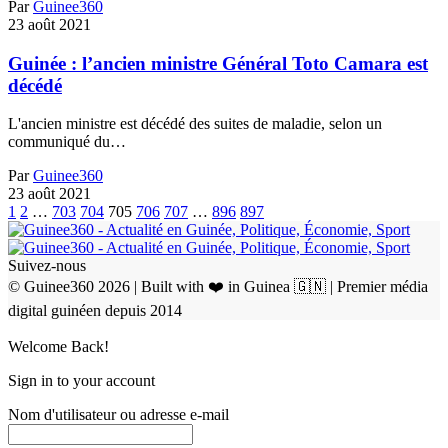
Par
Guinee360
23 août 2021
Guinée : l’ancien ministre Général Toto Camara est
décédé
L'ancien ministre est décédé des suites de maladie, selon un
communiqué du…
Par
Guinee360
23 août 2021
1
2
…
703
704
705
706
707
…
896
897
Suivez-nous
© Guinee360 2026 | Built with ❤️ in Guinea 🇬🇳 | Premier média
digital guinéen depuis 2014
Welcome Back!
Sign in to your account
Nom d'utilisateur ou adresse e-mail