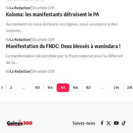
Par
La Redaction
14 octobre 2019
Koloma: les manifestants détruisent le PA
Au moment où nous écrivons ces lignes, nous assistons à des
violents…
Par
La Redaction
14 octobre 2019
Manifestation du FNDC: Deux blessés à wanindara !
La manifestation déclenchée par le front national pour la défense
de la…
Par
La Redaction
14 octobre 2019
1
2
…
153
154
155
156
157
…
214
215
Suivez-nous