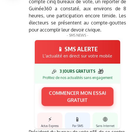
compte cinq bureaux de vote, un reporter de
Guinée360 a constaté, aux environs de 8
heures, une participation encore timide. Les
électeurs se présentent au compte-gouttes
pour accomplir leur devoir civique.
- SMS NEWS -
📱 SMS ALERTE
L'actualité en direct sur votre mobile
🎉
🎁
3 JOURS GRATUITS
Profitez de nos actualités sans engagement
COMMENCER MON ESSAI
GRATUIT
⚡
📱
🌐
Actus Express
Par SMS
Sans Internet
Président du bureau de vote n°5 de ce centre,