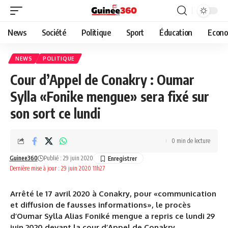
News
Société
Politique
Sport
Éducation
Econo
NEWS
POLITIQUE
Cour d’Appel de Conakry : Oumar
Sylla «Fonike mengue» sera fixé sur
son sort ce lundi
0 min de lecture
Guinee360
Publié : 29 juin 2020
Dernière mise à jour : 29 juin 2020 11h27
Arrêté le 17 avril 2020 à Conakry, pour «communication
et diffusion de fausses informations», le procès
d’Oumar Sylla Alias Foniké mengue a repris ce lundi 29
juin 2020 devant la cour d’Appel de Conakry.