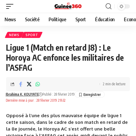
News
Société
Politique
Sport
Éducation
Econo
NEWS
SPORT
Ligue 1 (Match en retard J8) : Le
Horoya AC enfonce les militaires de
l’ASFAG
2 min de lecture
Ibrahima K. KOUYATE
Publié : 28 février 2019
Dernière mise à jour : 28 février 2019 21h32
Opposé à l’une des plus mauvaise équipe de ligue 1
cette saison, dans le cadre de son match en retard de
la 8e journée, le Horoya AC s’est offert une belle
victoire face à l’ASFAG cet après-midi devant le public