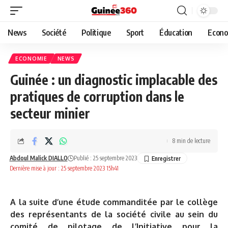
News
Société
Politique
Sport
Éducation
Econo
ECONOMIE
NEWS
Guinée : un diagnostic implacable des
pratiques de corruption dans le
secteur minier
8 min de lecture
Abdoul Malick DIALLO
Publié : 25 septembre 2023
Dernière mise à jour : 25 septembre 2023 15h41
A la suite d’une étude
commanditée par le collège
des représentants de la société civile au sein du
comité de pilotage de l’Initiative pour la