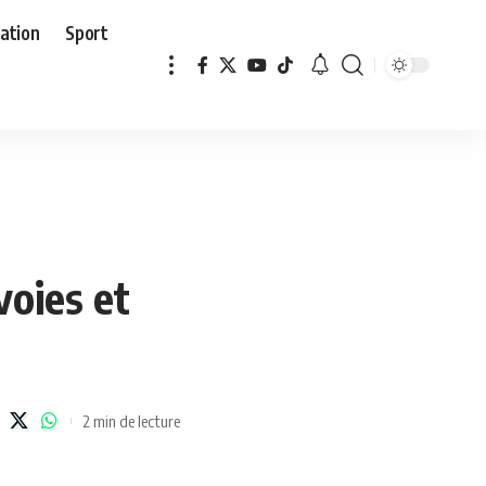
ation
Sport
voies et
2 min de lecture