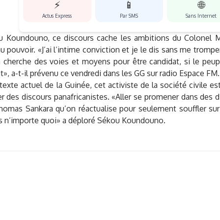
⚡
📱
🌐
Actus Express
Par SMS
Sans Internet
u Koundouno, ce discours cache les ambitions du Colone
au pouvoir. «J’ai l’intime conviction et je le dis sans me trompe
herche des voies et moyens pour être candidat, si le peupl
t», a-t-il prévenu ce vendredi dans les GG sur radio Espace FM.
exte actuel de la Guinée, cet activiste de la société civile est
 des discours panafricanistes. «Aller se promener dans des di
omas Sankara qu’on réactualise pour seulement souffler sur l
os n’importe quoi» a déploré Sékou Koundouno.