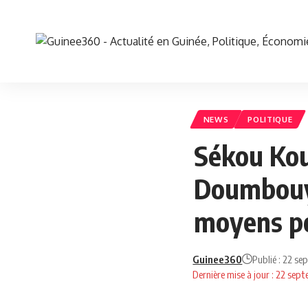
NEWS
POLITIQUE
Sékou Kou
Doumbouya
moyens po
Guinee360
Publié : 22 s
Dernière mise à jour : 22 se