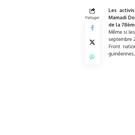
Les activi
Mamadi Dou
Partager
de la 78èm
Même si les
septembre 20
Front natio
guinéennes.