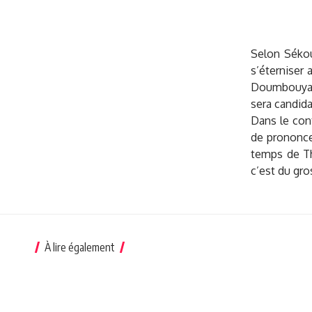
Selon Séko
s’éterniser 
Doumbouya c
sera candida
Dans le cont
de prononcer
temps de Th
c’est du gr
À lire également