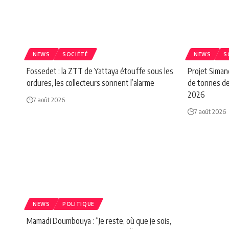
NEWS
SOCIÉTÉ
NEWS
S
Fossedet : la ZTT de Yattaya étouffe sous les
Projet Simand
ordures, les collecteurs sonnent l’alarme
de tonnes de
2026
7 août 2026
7 août 2026
NEWS
POLITIQUE
Mamadi Doumbouya : “Je reste, où que je sois,