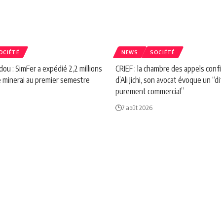
OCIÉTÉ
NEWS
SOCIÉTÉ
ou : SimFer a expédié 2,2 millions
CRIEF : la chambre des appels confi
 minerai au premier semestre
d’Ali Jichi, son avocat évoque un “d
purement commercial”
7 août 2026