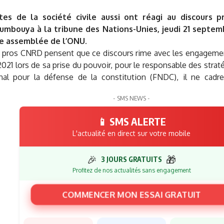
stes de la société civile aussi ont réagi au discours 
mbouya à la tribune des Nations-Unies, jeudi 21 septemb
e assemblée de l’ONU.
 pros CNRD pensent que ce discours rime avec les engagement
21 lors de sa prise du pouvoir, pour le responsable des straté
nal pour la défense de la constitution (FNDC), il ne cadre
- SMS NEWS -
📱 SMS ALERTE
L'actualité en direct sur votre mobile
🎉
🎁
3 JOURS GRATUITS
Profitez de nos actualités sans engagement
COMMENCER MON ESSAI GRATUIT