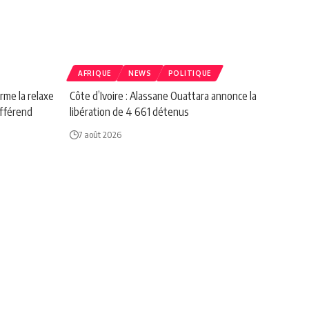
AFRIQUE
NEWS
POLITIQUE
rme la relaxe
Côte d’Ivoire : Alassane Ouattara annonce la
ifférend
libération de 4 661 détenus
7 août 2026