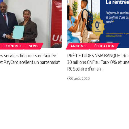
ECONOMIE
NEWS
ANNONCE
ÉDUCATION
s services financiers en Guinée :
PRÊT ETUDES NSIA BANQUE : Rece
t PayCard scellent un partenariat
30 millions GNF au Taux 0% et un
RC Scolaire d’un an !
6 août 2026