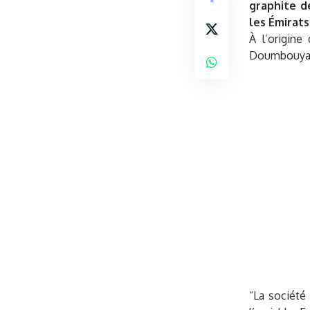
graphite de
les Émirats
À l’origine
Doumbouya, r
“La société 