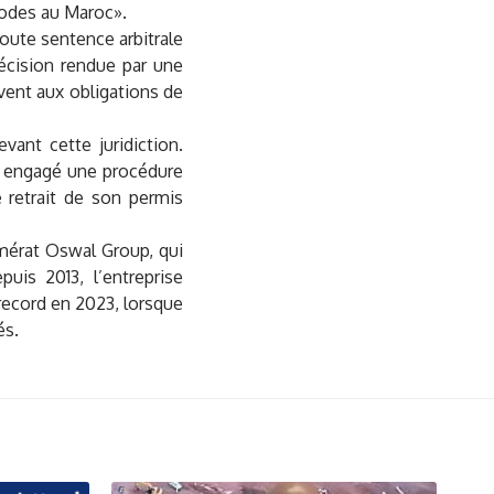
nodes au Maroc».
toute sentence arbitrale
écision rendue par une
vent aux obligations de
vant cette juridiction.
jà engagé une procédure
e retrait de son permis
mérat Oswal Group, qui
uis 2013, l’entreprise
record en 2023, lorsque
és.