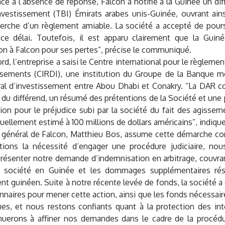
ace à l’absence de réponse, Falcon a notifié à la Guinée un diff
’investissement (TBI) Émirats arabes unis-Guinée, ouvrant ain
herche d’un règlement amiable. La société a accepté de pours
ce délai. Toutefois, il est apparu clairement que la Guin
on à Falcon pour ses pertes”, précise le communiqué.
rd, l’entreprise a saisi le Centre international pour le règlemen
ssements (CIRDI), une institution du Groupe de la Banque mo
téral d’investissement entre Abou Dhabi et Conakry. “La DAR c
 du différend, un résumé des prétentions de la Société et une
tion pour le préjudice subi par la société du fait des agiss
uellement estimé à 100 millions de dollars américains”, indiqu
r général de Falcon, Matthieu Bos, assume cette démarche con
tions la nécessité d’engager une procédure judiciaire, n
résenter notre demande d’indemnisation en arbitrage, couvrant
la société en Guinée et les dommages supplémentaires rés
 guinéen. Suite à notre récente levée de fonds, la société a 
nnaires pour mener cette action, ainsi que les fonds nécessair
ques, et nous restons confiants quant à la protection des int
uerons à affiner nos demandes dans le cadre de la procédur