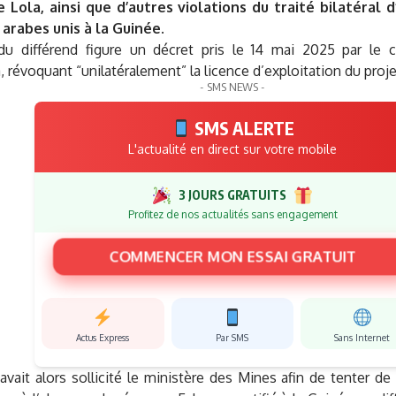
 Lola, ainsi que d’autres violations du traité bilatéral 
 arabes unis à la Guinée.
 du différend figure un décret pris le 14 mai 2025 par le 
évoquant “unilatéralement” la licence d’exploitation du projet
- SMS NEWS -
SMS ALERTE
L'actualité en direct sur votre mobile
3 JOURS GRATUITS
Profitez de nos actualités sans engagement
COMMENCER MON ESSAI GRATUIT
Actus Express
Par SMS
Sans Internet
avait alors sollicité le ministère des Mines afin de tenter de