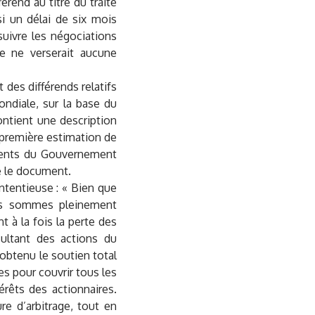
érend au titre du traité
si un délai de six mois
uivre les négociations
ée ne verserait aucune
t des différends relatifs
ndiale, sur la base du
ontient une description
 première estimation de
ements du Gouvernement
e le document.
tentieuse : « Bien que
ous sommes pleinement
 à la fois la perte des
ultant des actions du
obtenu le soutien total
es pour couvrir tous les
érêts des actionnaires.
e d’arbitrage, tout en