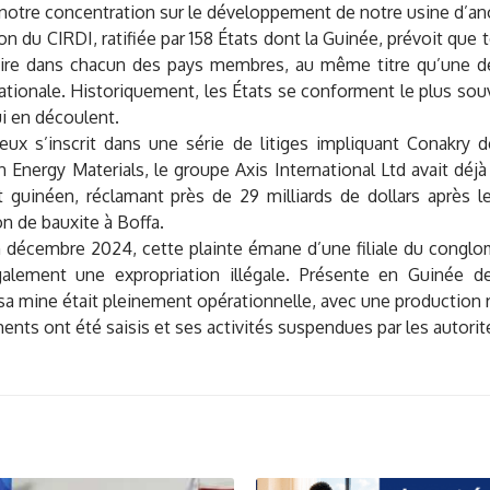
notre concentration sur le développement de notre usine d’a
n du CIRDI, ratifiée par 158 États dont la Guinée, prévoit que 
ire dans chacun des pays membres, au même titre qu’une d
nationale. Historiquement, les États se conforment le plus sou
i en découlent.
eux s’inscrit dans une série de litiges impliquant Conakry de
n Energy Materials, le groupe
Axis
International Ltd avait dé
at guinéen, réclamant près de 29 milliards de dollars après l
on de bauxite à Boffa.
 décembre 2024, cette plainte émane d’une filiale du conglo
lement une expropriation illégale. Présente en Guinée dep
sa mine était pleinement opérationnelle, avec une production 
nts ont été saisis et ses activités suspendues par les autorit