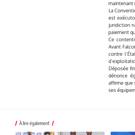
maintenant 
La Conventio
est exécuto
juridiction 
paiement qu
Ce contenti
Avant Falco
contre l’Ét
d’exploitati
Déposée fin
dénonce éga
affirme que 
ses équipeme
À lire également