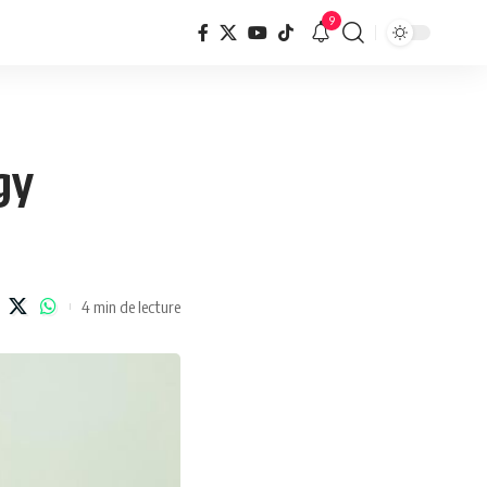
9
gy
4 min de lecture