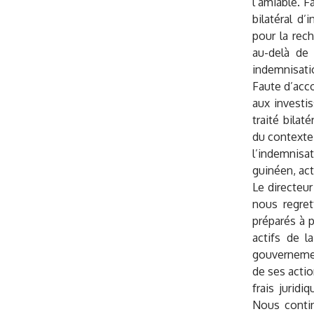
l’amiable. F
bilatéral d
pour la rec
au-delà de 
indemnisati
Faute d’acco
aux investi
traité bila
du contexte
l’indemnisa
guinéen, act
Le directeu
nous regret
préparés à p
actifs de 
gouvernement
de ses actio
frais juridi
Nous contin