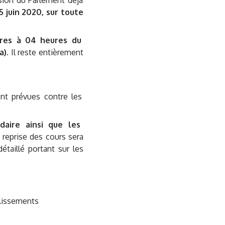
ision du Parlement déjà
5 juin 2020, sur toute
res à 04 heures du
a)
. Il reste entièrement
ent prévues contre les
daire ainsi que les
reprise des cours sera
taillé portant sur les
lissements