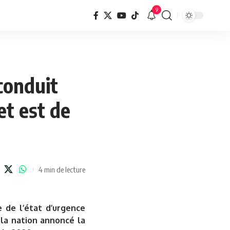
9
conduit
et est de
4 min de lecture
 de l’état d’urgence
 la nation annoncé la