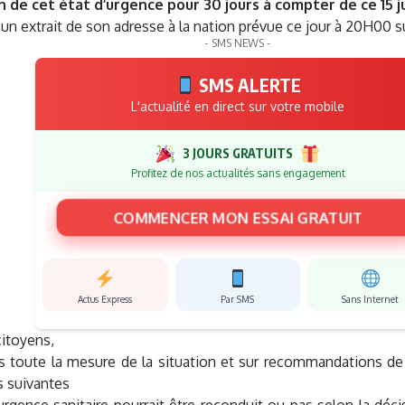
 de cet état d’urgence pour 30 jours à compter de ce 15 j
un extrait de son adresse à la nation prévue ce jour à 20H00 s
- SMS NEWS -
SMS ALERTE
L'actualité en direct sur votre mobile
3 JOURS GRATUITS
Profitez de nos actualités sans engagement
COMMENCER MON ESSAI GRATUIT
Actus Express
Par SMS
Sans Internet
citoyens,
is toute la mesure de la situation et sur recommandations de
 suivantes