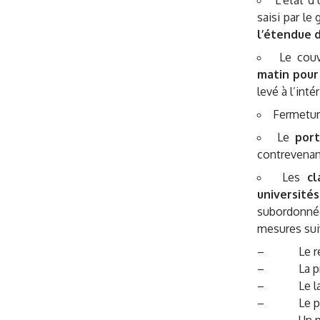
L’état d
saisi par l
l’étendue d
Le couv
matin pour
levé à l’inté
Fermetu
Le
port
contrevenan
Les
cl
universités
subordonnée
mesures sui
– Le respec
– La prise 
– Le lavage
– Le port 