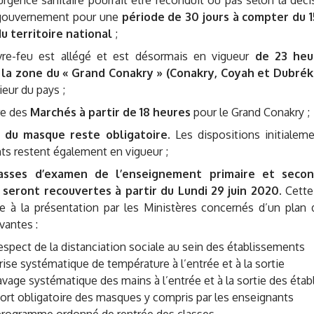
’urgence sanitaire pourrait être reconduit ou pas selon la déc
e gouvernement pour une
période de 30 jours à compter du 1
u territoire national
;
re-feu est allégé et est désormais en vigueur
de 23 heu
 la zone du « Grand Conakry » (Conakry, Coyah et Dubrék
rieur du pays ;
re des
Marchés à partir de 18 heures
pour le Grand Conakry ;
 du masque reste obligatoire
. Les dispositions initialem
ts restent également en vigueur ;
asses d’examen de l’enseignement primaire et secon
 seront recouvertes à partir du Lundi 29 juin 2020.
Cette 
 à la présentation par les Ministères concernés d’un plan dé
vantes :
t de la distanciation sociale au sein des établissements
systématique de température à l’entrée et à la sortie
 systématique des mains à l’entrée et à la sortie des étab
obligatoire des masques y compris par les enseignants