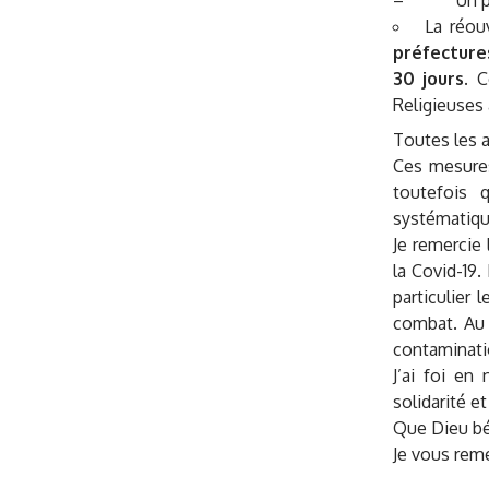
– Un progr
La réou
préfecture
30 jours.
Ce
Religieuses
Toutes les a
Ces mesures
toutefois 
systématiq
Je remercie
la Covid-19.
particulier
combat. Au 
contaminati
J’ai foi en
solidarité 
Que Dieu bé
Je vous reme