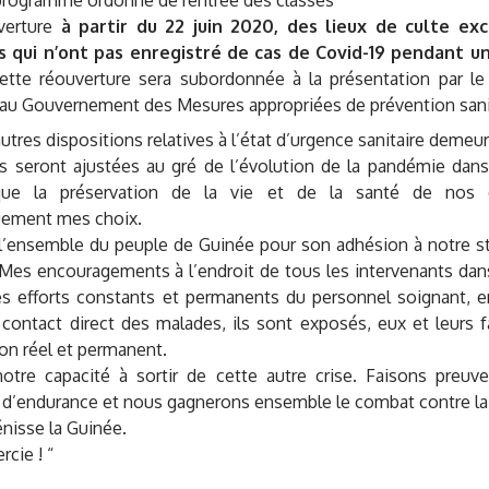
amme ordonné de rentrée des classes
verture
à partir du 22 juin 2020, des lieux de culte ex
s qui n’ont pas enregistré de cas de Covid-19 pendant u
tte réouverture sera subordonnée à la présentation par le 
 au Gouvernement des Mesures appropriées de prévention sani
utres dispositions relatives à l’état d’urgence sanitaire demeu
 seront ajustées au gré de l’évolution de la pandémie dans 
que la préservation de la vie et de la santé de nos c
uement mes choix.
 l’ensemble du peuple de Guinée pour son adhésion à notre st
 Mes encouragements à l’endroit de tous les intervenants dans 
 les efforts constants et permanents du personnel soignant, 
contact direct des malades, ils sont exposés, eux et leurs f
on réel et permanent.
 notre capacité à sortir de cette autre crise. Faisons preuv
et d’endurance et nous gagnerons ensemble le combat contre la
nisse la Guinée.
rcie ! “