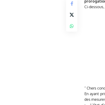
prorogation
Ci-dessous, 
” Chers con
En ayant pr
des mesures