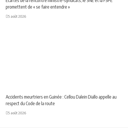
Écartés de la rencontre ministre-syndicats, le SNE et la FSPE
promettent de « se faire entendre »
5 août 2026
NEWS
SOCIÉTÉ
Accidents meurtriers en Guinée : Cellou Dalein Diallo appelle au
respect du Code de la route
5 août 2026