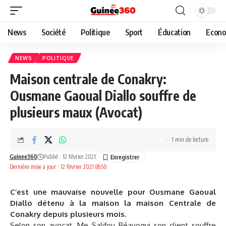
News
Société
Politique
Sport
Éducation
Econo
NEWS
POLITIQUE
Maison centrale de Conakry:
Ousmane Gaoual Diallo souffre de
plusieurs maux (Avocat)
1 min de lecture
Guinee360
Publié : 12 février 2021
Dernière mise à jour : 12 février 2021 8h50
C’est une mauvaise nouvelle pour Ousmane Gaoual
Diallo détenu à la maison la maison Centrale de
Conakry depuis plusieurs mois.
Selon son avocat, Me Salifou Béavogui son client souffre