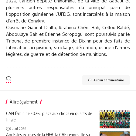
2020, l’ancien député uninominal de la ville de Gaoaul et
plusieurs autres responsables du principal parti de
l’opposition guinéenne l’UFDG, sont incarcérés à la maison
d’arrêt de Conakry.
Ousmane Gaoual Diallo, Ibrahima Chérif Bah, Cellou Baldé,
Abdoulaye Bah et Etienne Soropogui sont poursuivis par le
Tribunal de première instance de Dixinn pour des faits de
fabrication acquisition, stockage, détention, usage d’armes
légères, de guerre et de détention de munitions.
Aucun commentaire
À lire également
CAN féminine 2026 : place aux chocs en quarts de
finale
7 août 2026
Après les excuses de la FIFA, la CAF renouvelle sa