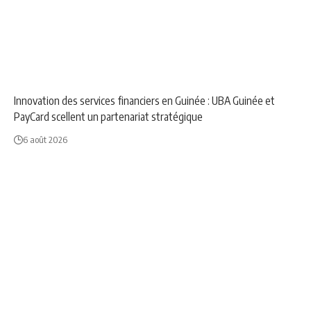
ANNONCE
ECONOMIE
NEWS
Innovation des services financiers en Guinée : UBA Guinée et
PayCard scellent un partenariat stratégique
6 août 2026
ANNONCE
ÉDUCATION