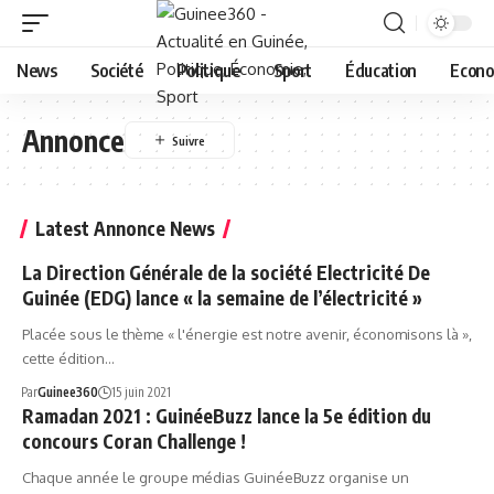
News
Société
Politique
Sport
Éducation
Econo
Annonce
Latest Annonce News
La Direction Générale de la société Electricité De
Guinée (EDG) lance « la semaine de l’électricité »
Placée sous le thème « l'énergie est notre avenir, économisons là »,
cette édition…
Par
Guinee360
15 juin 2021
Ramadan 2021 : GuinéeBuzz lance la 5e édition du
concours Coran Challenge !
Chaque année le groupe médias GuinéeBuzz organise un