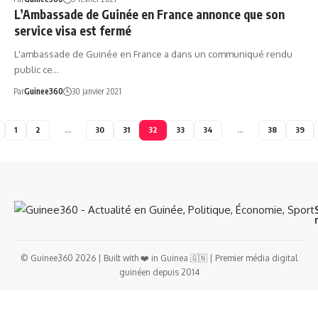
L’Ambassade de Guinée en France annonce que son
service visa est fermé
L'ambassade de Guinée en France a dans un communiqué rendu
public ce…
Par
Guinee360
30 janvier 2021
1
2
…
30
31
32
33
34
…
38
39
© Guinee360 2026 | Built with ❤️ in Guinea 🇬🇳 | Premier média digital
guinéen depuis 2014