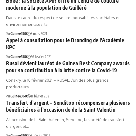
Boké : la société AMR offre un Centre de couture
moderne à la population de Guilléré
Dans le cadre du respect de ses responsabilités sociétales et
environnementales, la…
Par
Guinee360
8 mars 2021
Appel à consultation pour le Branding de l’Académie
KPC
Par
Guinee360
26 février 2021
Rusal dévient lauréat de Guinea Best Company awards
pour sa contribution à la lutte contre la Covid-19
Conakry, le 10 février 2021 – RUSAL, l’un des plus grands
producteurs…
Par
Guinee360
11 février 2021
Transfert d’argent – Senditoo récompensera plusieurs
bénéficiaires à l’occasion de de la Saint Valentin
A l’occasion de la Saint-Valentin, Senditoo, la société de transfert
d’argent et…
Par
Guinee360
9 février 2021