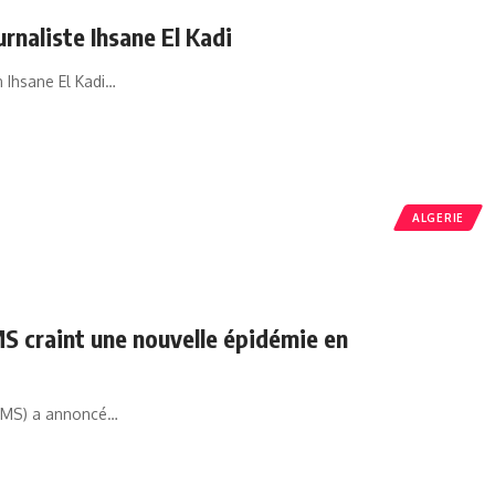
urnaliste Ihsane El Kadi
n Ihsane El Kadi…
ALGERIE
MS craint une nouvelle épidémie en
(OMS) a annoncé…