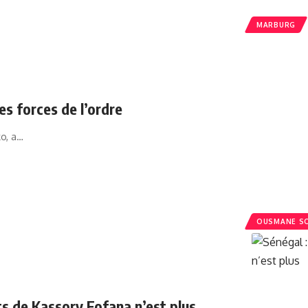
MARBURG
s forces de l’ordre
ko, a…
OUSMANE S
s de Kassory Fofana n’est plus