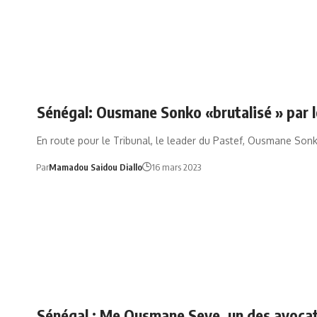
Sénégal: Ousmane Sonko «brutalisé » par le
En route pour le Tribunal, le leader du Pastef, Ousmane Son
Par
Mamadou Saidou Diallo
16 mars 2023
Sénégal : Me Ousmane Seye, un des avocat