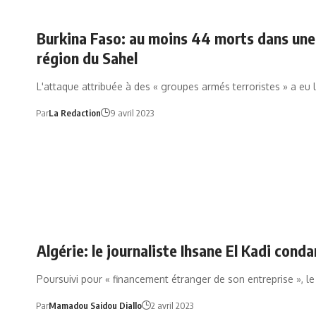
Burkina Faso: au moins 44 morts dans une
région du Sahel
L'attaque attribuée à des « groupes armés terroristes » a eu 
Par
La Redaction
9 avril 2023
Algérie: le journaliste Ihsane El Kadi cond
Poursuivi pour « financement étranger de son entreprise », l
Par
Mamadou Saidou Diallo
2 avril 2023