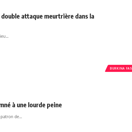
 double attaque meurtrière dans la
lieu…
BURKINA FA
amné à une lourde peine
e patron de…