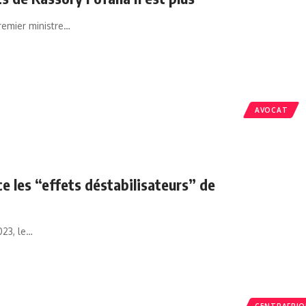
Premier ministre…
AVOCAT
e les “effets déstabilisateurs” de
023, le…
CENTRAFRIQ