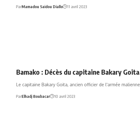
Par
Mamadou Saidou Diallo
11 avril 2023
Bamako : Décès du capitaine Bakary Goita,
Le capitaine Bakary Goita, ancien officier de l'armée malien
Par
Elhadj Boubacar
10 avril 2023