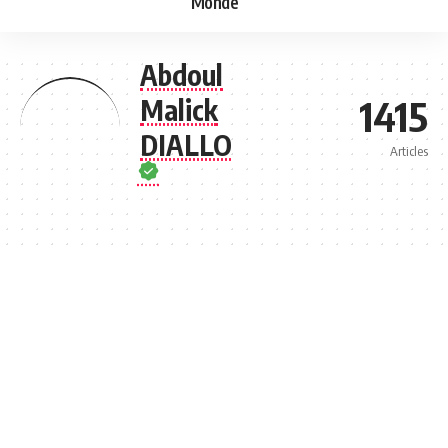
Monde
Abdoul
1415
Malick
DIALLO
Articles