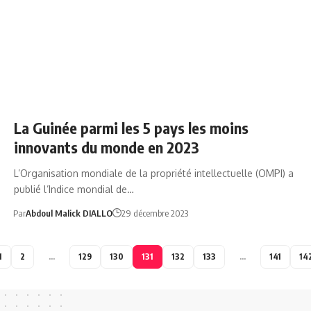
NEWS
SOCIÉTÉ
La Guinée parmi les 5 pays les moins
innovants du monde en 2023
L’Organisation mondiale de la propriété intellectuelle (OMPI) a
publié l’Indice mondial de…
Par
Abdoul Malick DIALLO
29 décembre 2023
1
2
…
129
130
131
132
133
…
141
14