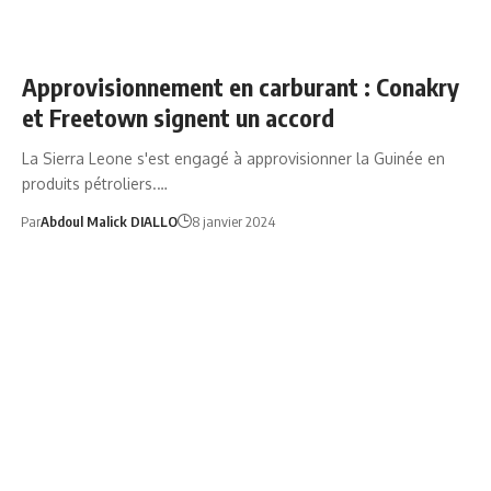
GOUVGN
NEWS
Approvisionnement en carburant : Conakry
et Freetown signent un accord
La Sierra Leone s'est engagé à approvisionner la Guinée en
produits pétroliers.…
Par
Abdoul Malick DIALLO
8 janvier 2024
AFRIQUE
NEWS