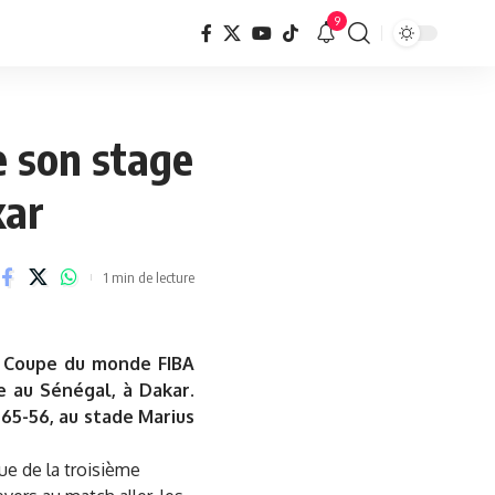
9
e son stage
kar
1 min de lecture
a Coupe du monde FIBA
e au Sénégal, à Dakar.
65-56, au stade Marius
ue de la troisième