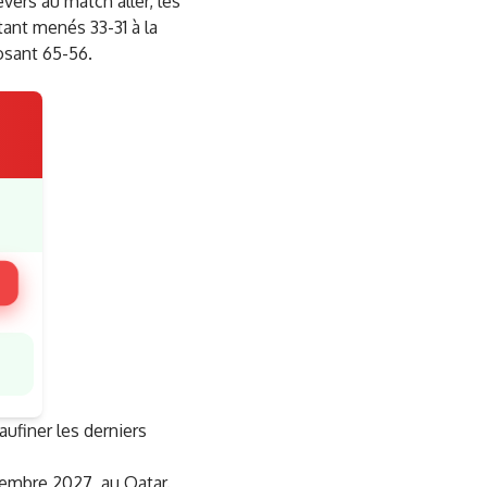
ers au match aller, les
tant menés 33-31 à la
osant 65-56.
ufiner les derniers
embre 2027, au Qatar.