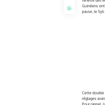
fenêtre des é
Guinéens ont 
pause, le Syl
Cette double 
réglages avan
Pour rappel, 