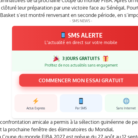
liminatoires de la prochaine Coupe du monde FIBA. Après un rev
clôturé leur préparation par une victoire face au Sénégal. Pour
i Basket s’est montré renversant en seconde période, en s’imp
- SMS NEWS -
SMS ALERTE
L'actualité en direct sur votre mobile
3 JOURS GRATUITS
Profitez de nos actualités sans engagement
COMMENCER MON ESSAI GRATUIT
Actus Express
Par SMS
Sans Internet
confrontation amicale a permis à la sélection guinéenne de pea
t la prochaine fenêtre des éliminatoires du Mondial.
la Coupe du monde FIBA 2027 est prévue du 27 août au 12 sept