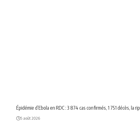
AFRIQUE
NEWS
Épidémie d’Ebola en RDC : 3 874 cas confirmés, 1 751 décès, la r
5 août 2026