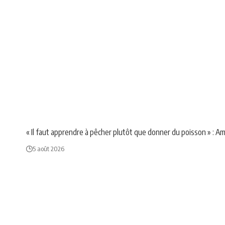
NEWS
POLITIQUE
SOCIÉTÉ
« Il faut apprendre à pêcher plutôt que donner du poisson » : A
5 août 2026