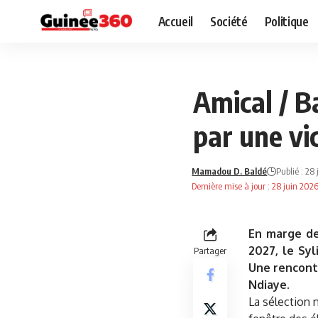
Accueil
Société
Politique
NEWS
SPORT
Amical / B
par une vi
Mamadou D. Baldé
Publié : 28
Dernière mise à jour : 28 juin 202
En marge de
2027, le Sy
Partager
Une rencontr
Ndiaye.
La sélection 