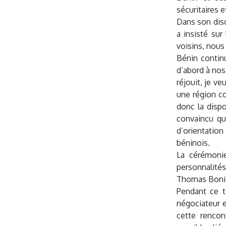
sécuritaires e
Dans son dis
a insisté sur
voisins, nous
Bénin continu
d’abord à nos
réjouit, je v
une région co
donc la dispo
convaincu qu
d’orientation
béninois.
La cérémonie
personnalités
Thomas Boni Y
Pendant ce t
négociateur e
cette rencon