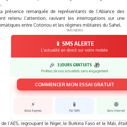
.
 la présence remarquée de représentants de l’Alliance des
ment retenu l’attention, ravivant les interrogations sur un
lomatiques entre Cotonou et les régimes militaires du Sahel.
- SMS NEWS -
📱 SMS ALERTE
L'actualité en direct sur votre mobile
🎉
🎁
3 JOURS GRATUITS
Profitez de nos actualités sans engagement
COMMENCER MON ESSAI GRATUIT
⚡
📱
🌐
Actus Express
Par SMS
Sans Internet
 de l’AES, regroupant le Niger, le Burkina Faso et le Mali, étai