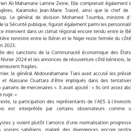
rien Ali Mahamane Lamine Zeine. Elle comprenait également l
angères, Karamoko Jean-Marie Traoré, ainsi que le chef de 
op. Le général de division Mohamed Toumba, ministre d’É
 de la Sécurité publique, figurait également parmi les personnal
e intervient dans un climat régional encore tendu entre le Bé
ntière terrestre entre le Bénin et le Niger reste fermée du côt
let 2023.
vée des sanctions de la Communauté économique des États 
évrier 2024 et les annonces de réouverture côté béninois, le
emeurent fragiles.
ernier, le général Abdourahamane Tiani avait accusé les pré
n et Alassane Ouattara d’être impliqués dans des tentatives
« parrains de mercenaires ». Il avait ajouté : « Ils ont assez ab
 rugir. »
xte, la participation des représentants de l’AES à l’invest
nois est interprétée par certains observateurs comme u
.
ystes y voient plutôt l’amorce d’une normalisation progressiv
 voisins sahéliens, malgré des divergences encore profo