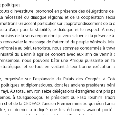
t politiques.
cours d’investiture, prononcé en présence des délégations d
 la nécessité du dialogue régional et de la coopération sécur
 mettrons un accent particulier sur l’approfondissement de la 
era d’agir pour la stabilité, le dialogue et le respect. À nos 
 voisins de la sous-région dont je veux saluer ici la présence à
eux renouveler le message de fraternité du peuple béninois. Ma
nfrontée au péril terroriste, nous sommes condamnés à travail
nibilité du Bénin à agir de concert avec eux afin de venir à 
’ensemble, nous pouvons bâtir une Afrique puissante en fa
 stratégique et surtout en veillant à leur bonne exécution »
, organisée sur l’esplanade du Palais des Congrès à Coto
 politiques et diplomatiques, dont les anciens présidents bén
ayi. Au total, environ seize délégations étrangères ont pris p
emps, à Ouagadougou, le président du Faso Ibrahim Traoré
n chef de la CEDEAO, l’ancien Premier ministre guinéen Lansa
tre, ce dernier a indiqué que les échanges avaient porté 