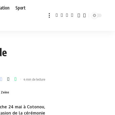
ation
Sport
de
4 min de lecture
 Zeine
nche 24 mai à Cotonou,
casion de la cérémonie