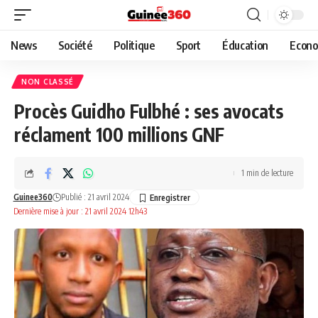
News
Société
Politique
Sport
Éducation
Econo
NON CLASSÉ
Procès Guidho Fulbhé : ses avocats
réclament 100 millions GNF
1 min de lecture
Guinee360
Publié : 21 avril 2024
Dernière mise à jour : 21 avril 2024 12h43