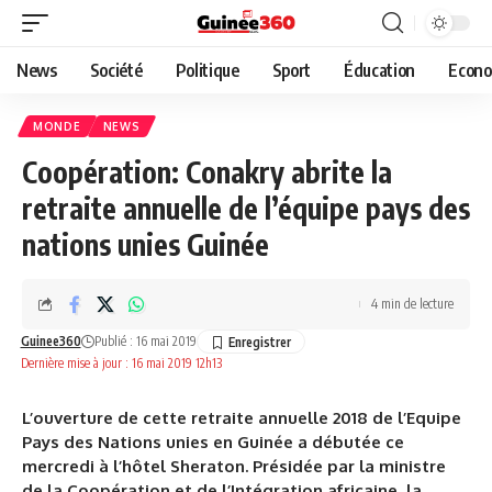
News
Société
Politique
Sport
Éducation
Econo
MONDE
NEWS
Coopération: Conakry abrite la
retraite annuelle de l’équipe pays des
nations unies Guinée
4 min de lecture
Guinee360
Publié : 16 mai 2019
Dernière mise à jour : 16 mai 2019 12h13
L’ouverture de cette retraite annuelle 2018 de l’Equipe
Pays des Nations unies en Guinée a débutée ce
mercredi à l’hôtel Sheraton. Présidée par la ministre
de la Coopération et de l’Intégration africaine, la