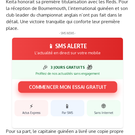
Keita honorait sa première titularisation avec les Reds. Pour
la réception de Bournemouth, l’international guinéen et son
club leader du championnat anglais n’ont pas fait dans le
détail. Une victoire tranquille qui conforte leur première
place.
- SMS NEWS -
📱 SMS ALERTE
L'actualité en direct sur votre mobile
🎉
🎁
3 JOURS GRATUITS
Profitez de nos actualités sans engagement
COMMENCER MON ESSAI GRATUIT
⚡
📱
🌐
Actus Express
Par SMS
Sans Internet
Pour sa part, le capitaine guinéen a livré une copie propre