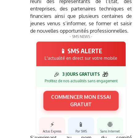
réuni des représentants de l’État, des
entreprises, des partenaires techniques et
financiers ainsi que plusieurs centaines de
jeunes venus s’informer, se former et saisir
de nouvelles opportunités professionnelles.
- SMS NEWS -
📱 SMS ALERTE
L'actualité en direct sur votre mobile
🎉
🎁
3 JOURS GRATUITS
Profitez de nos actualités sans engagement
COMMENCER MON ESSAI
GRATUIT
⚡
📱
🌐
Actus Express
Par SMS
Sans Internet
S’exprimant au nom du comité