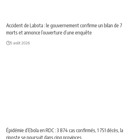
NEWS
SOCIÉTÉ
Accident de Labota : le gouvernement confirme un bilan de 7
morts et annonce l’ouverture d’une enquête
5 août 2026
AFRIQUE
NEWS
Épidémie d’Ebola en RDC : 3 874 cas confirmés, 1 751 décès, la
riposte se poursuit dans cinq provinces