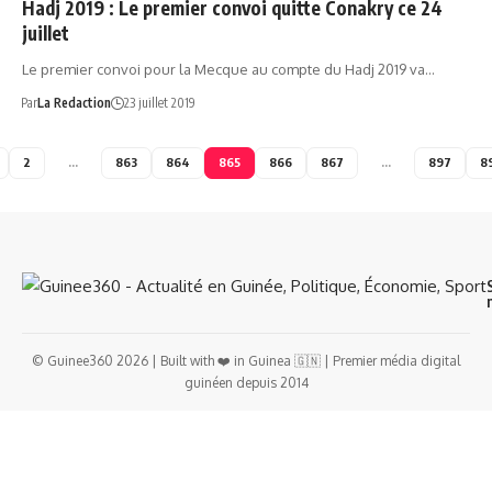
Hadj 2019 : Le premier convoi quitte Conakry ce 24
juillet
Le premier convoi pour la Mecque au compte du Hadj 2019 va…
Par
La Redaction
23 juillet 2019
2
…
863
864
865
866
867
…
897
8
© Guinee360 2026 | Built with ❤️ in Guinea 🇬🇳 | Premier média digital
guinéen depuis 2014