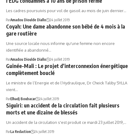
l’EDG condamnés à 10 ans de prison ferme
Les cadres poursuivis pour vol de gasoil au mois de juin dernier…
Par
Amadou Dioulde Diallo
24 juillet 2019
Coyah: Une dame abandonne son bébé de 4 mois à la
gare routière
Une source locale nous informe qu'une femme non encore
identifiée a abandonné…
Par
Amadou Dioulde Diallo
24 juillet 2019
Guinée-Mali : Le projet d’interconnexion énergétique
complètement bouclé
Le ministre de l’Energie et de l’Hydraulique, Dr Cheick Taliby SYLLA
vient…
Par
Elhadj Boubacar
24 juillet 2019
Siguiri: un accident de la circulation fait plusieurs
morts et une dizaine de blessés
Un accident de la circulation s'est produit ce mardi 23 juillet 2019,…
Par
La Redaction
24 juillet 2019