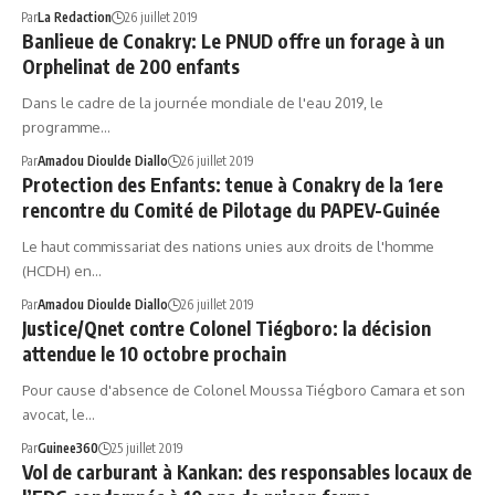
Par
La Redaction
26 juillet 2019
Banlieue de Conakry: Le PNUD offre un forage à un
Orphelinat de 200 enfants
Dans le cadre de la journée mondiale de l'eau 2019, le
programme…
Par
Amadou Dioulde Diallo
26 juillet 2019
Protection des Enfants: tenue à Conakry de la 1ere
rencontre du Comité de Pilotage du PAPEV-Guinée
Le haut commissariat des nations unies aux droits de l'homme
(HCDH) en…
Par
Amadou Dioulde Diallo
26 juillet 2019
Justice/Qnet contre Colonel Tiégboro: la décision
attendue le 10 octobre prochain
Pour cause d'absence de Colonel Moussa Tiégboro Camara et son
avocat, le…
Par
Guinee360
25 juillet 2019
Vol de carburant à Kankan: des responsables locaux de