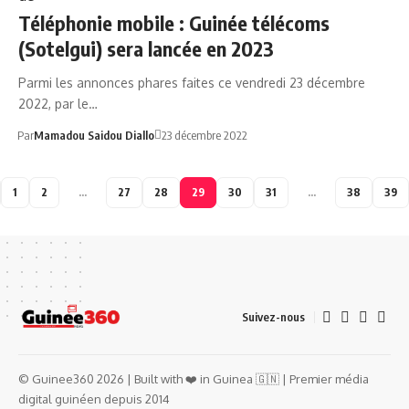
Téléphonie mobile : Guinée télécoms
(Sotelgui) sera lancée en 2023
Parmi les annonces phares faites ce vendredi 23 décembre
2022, par le…
Par
Mamadou Saidou Diallo
23 décembre 2022
1
2
…
27
28
29
30
31
…
38
39
Suivez-nous
© Guinee360 2026 | Built with ❤️ in Guinea 🇬🇳 | Premier média
digital guinéen depuis 2014