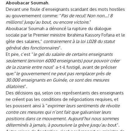
Aboubacar Soumah
.
Devant une foule d’enseignants scandant des mots hostiles
au gouvernement comme: “
Pas de recul! Non non…! 8
millions! Jusqu’au bout, ou encore victoire
.”
Aboubacar Soumah a dénoncé la rupture du dialogue
sociale par le Premier ministre Ibrahima Kassory Fofana et le
gèle des salaires,”
contrairement à la loi L028 du statut
général des fonctionnaires
“.
Et pire, c’est “
le gel du salaire de certains enseignants
seulement (environ 6000 enseignants) pour pouvoir créer
de la zizanie entre nous
” a-t-il fustigé, avant de préciser
que:”
le gouvernement ne peut pas remplacer près de
30.000 enseignants en Guinée, ce sont des mesures
dilatoires
“.
Des décisions qui, selon ces représentants des enseignants
ne créent pas les conditions de négociations requises, et
les poussent ainsi à “
exprimer leurs sentiments de révolte
contre ces mesures qui n’ont fait que galvaniser leurs
positions dans ce mouvement. Aujourd’hui nous sommes
déterminés à jamais, à poursuivre la grève jusqu’au bou
t”.