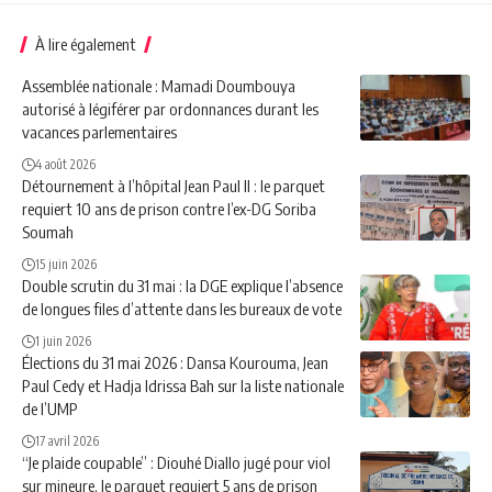
À lire également
Assemblée nationale : Mamadi Doumbouya
autorisé à légiférer par ordonnances durant les
vacances parlementaires
4 août 2026
Détournement à l’hôpital Jean Paul II : le parquet
requiert 10 ans de prison contre l’ex-DG Soriba
Soumah
15 juin 2026
Double scrutin du 31 mai : la DGE explique l’absence
de longues files d’attente dans les bureaux de vote
1 juin 2026
Élections du 31 mai 2026 : Dansa Kourouma, Jean
Paul Cedy et Hadja Idrissa Bah sur la liste nationale
de l’UMP
17 avril 2026
“Je plaide coupable” : Diouhé Diallo jugé pour viol
sur mineure, le parquet requiert 5 ans de prison