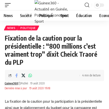
News
Société
Politique
Sport
Éducation
Econo
NEWS
POLITIQUE
Fixation de la caution pour la
présidentielle : “800 millions c’est
vraiment trop” dixit Cheick Traoré
du PLP
4 min de lecture
Guinee360
Publié : 19 août 2020
Dernière mise à jour : 19 août 2020 11h18
La fixation de la caution pour la participation à la présidentielle
ainsi que le plafonnement du budget pour la campagne est