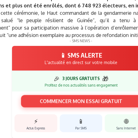
ns et plus ont été enrôlés, dont 6 748 923 électeurs, en i
cette cérémonie, le Haut commandant de la gendarmerie nati
salué “le peuple résilient de Guinée”, qu’il a tenu à “
nt” pour sa participation massive à l’opération d’enrôlemen
aduit “une adhésion exemplaire au processus de refondation init
- SMS NEWS -
📱 SMS ALERTE
L'actualité en direct sur votre mobile
🎉
🎁
3 JOURS GRATUITS
Profitez de nos actualités sans engagement
COMMENCER MON ESSAI GRATUIT
⚡
📱
🌐
Actus Express
Par SMS
Sans Internet