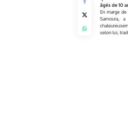
âgés de 10 a
En marge de 
Samoura, a 
chaleureuseme
selon lui, tr