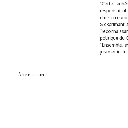
“Cette adhé
responsabilit
dans un com
S’exprimant 
“reconnaissa
politique du C
“Ensemble, a
juste et inclus
À lire également