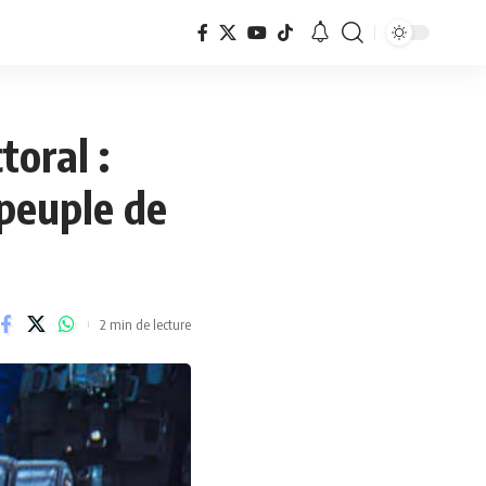
toral :
 peuple de
2 min de lecture