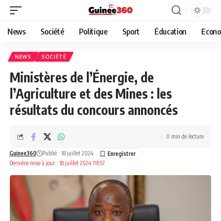
News
Société
Politique
Sport
Éducation
Econo
NEWS
SOCIÉTÉ
Ministères de l’Énergie, de
l’Agriculture et des Mines : les
résultats du concours annoncés
0 min de lecture
Guinee360
Publié : 18 juillet 2024
Dernière mise à jour : 18 juillet 2024 11h57