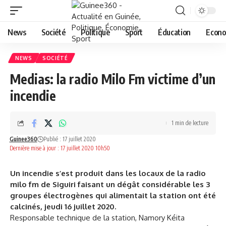
News
Société
Politique
Sport
Éducation
Econo
NEWS
SOCIÉTÉ
Medias: la radio Milo Fm victime d’un
incendie
1 min de lecture
Guinee360
Publié : 17 juillet 2020
Dernière mise à jour : 17 juillet 2020 10h50
Un incendie s’est produit dans les locaux de la radio
milo fm de Siguiri faisant un dégât considérable les 3
groupes électrogènes qui alimentait la station ont été
calcinés, jeudi 16 juillet 2020.
Responsable technique de la station, Namory Kéita