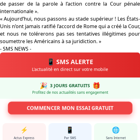
de passer de la parole à l’action contre la Cour pénale
internationale ».
« Aujourd’hui, nous passons au stade supérieur ! Les États-
Unis n’ont jamais ratifié l’accord de Rome qui a créé la Cour,
et nous ne tolérerons pas ses tentatives illégitimes pour
soumettre les Américains à sa juridiction. »
- SMS NEWS -
📱 SMS ALERTE
L'actualité en direct sur votre mobile
🎉
🎁
3 JOURS GRATUITS
Profitez de nos actualités sans engagement
COMMENCER MON ESSAI GRATUIT
⚡
📱
🌐
Actus Express
Par SMS
Sans Internet