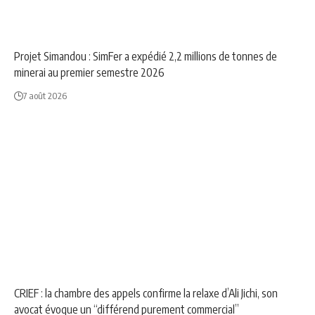
NEWS
SOCIÉTÉ
Projet Simandou : SimFer a expédié 2,2 millions de tonnes de
minerai au premier semestre 2026
7 août 2026
NEWS
SOCIÉTÉ
CRIEF : la chambre des appels confirme la relaxe d’Ali Jichi, son
avocat évoque un “différend purement commercial”