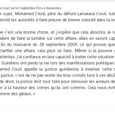
 Cissé, tué le 5 septembre 2024 à Wanindara
ce sujet, Mohamed Cissé, père du défunt Lamarana Cissé, tu
invité les autorités à faire preuve de bonne volonté dans la 
e c’est une bonne chose, et j’espère que cela aboutira. Je s
ident de faire la lumière sur cette affaire, elles en seront c
cès du massacre du 28 septembre 2009, ce qui prouve que l
clarifier une affaire, cela peut se faire. Même si le pouvoi
ttentes, j’ai confiance en leur capacité à traiter cette situation
uinéens ont perdu la vie lors des manifestations politiques 
med Cissé appelle la justice guinéenne à inverser cette 
justice, c’est de ne pas rester les bras croisés face à ces déc
e droit, la justice doit tout faire pour retrouver les auteurs de
r à la hauteur des crimes qu’ils ont commis. Cela nous évit
omme des gibiers. »