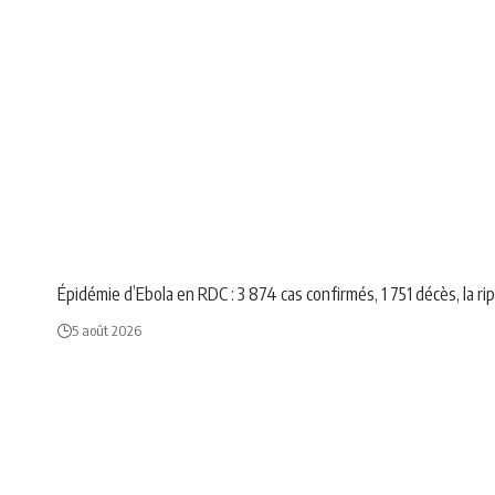
AFRIQUE
NEWS
Épidémie d’Ebola en RDC : 3 874 cas confirmés, 1 751 décès, la r
5 août 2026