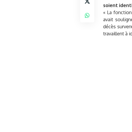
soient identi
« La fonction
avait
soulign
décès survenu
travaillent à 