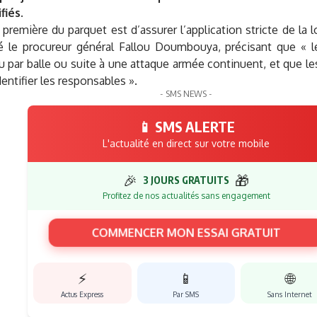
fiés.
 première du parquet est d’assurer l’application stricte de la l
é le procureur général Fallou Doumbouya
, précisant que « 
 par balle ou suite à une attaque armée continuent, et que l
identifier les responsables ».
- SMS NEWS -
📱 SMS ALERTE
L'actualité en direct sur votre mobile
🎉
🎁
3 JOURS GRATUITS
Profitez de nos actualités sans engagement
COMMENCER MON ESSAI GRATUIT
⚡
📱
🌐
Actus Express
Par SMS
Sans Internet