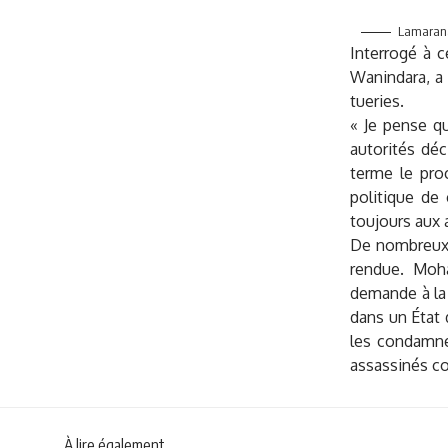
Lamarana
Interrogé à 
Wanindara, a 
tueries.
« Je pense qu
autorités déc
terme le pro
politique de 
toujours aux a
De nombreux G
rendue. Moha
demande à la 
dans un État d
les condamne
assassinés c
À lire également