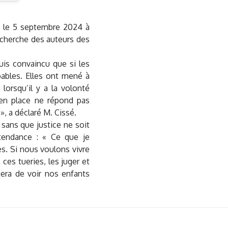
é le 5 septembre 2024 à
recherche des auteurs des
uis convaincu que si les
apables. Elles ont mené à
orsqu’il y a la volonté
r en place ne répond pas
 », a déclaré M. Cissé.
sans que justice ne soit
tendance : « Ce que je
ès. Si nous voulons vivre
 ces tueries, les juger et
era de voir nos enfants