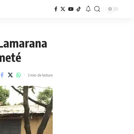
e Lamarana
rmeté
3 min de lecture