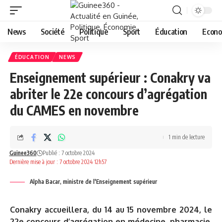
News
Société
Politique
Sport
Éducation
Econo
ÉDUCATION
NEWS
Enseignement supérieur : Conakry va
abriter le 22e concours d’agrégation
du CAMES en novembre
1 min de lecture
Guinee360
Publié : 7 octobre 2024
Dernière mise à jour : 7 octobre 2024 12h57
Alpha Bacar, ministre de l'Enseignement supérieur
Conakry accueillera, du 14 au 15 novembre 2024, le
22e concours d’agrégation en médecine, pharmacie,