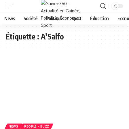
News
Société
Politique
Sport
Éducation
Econo
Étiquette :
A’Salfo
NEWS
PEOPLE - BUZZ