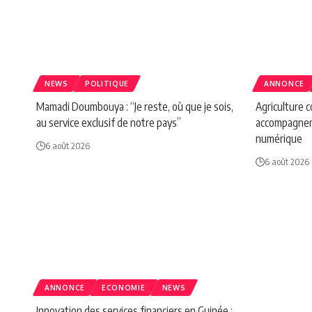
NEWS
POLITIQUE
ANNONCE
Mamadi Doumbouya : “Je reste, où que je sois,
Agriculture 
au service exclusif de notre pays”
accompagnen
numérique
6 août 2026
6 août 2026
ANNONCE
ECONOMIE
NEWS
Innovation des services financiers en Guinée :