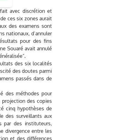
fait avec discrétion et
 de ces six zones aurait
éraux des examens sont
ns nationaux, d’annuler
ésultats pour des fins
ne Souaré avait annulé
énéralisée”.
ultats des six localités
uscité des doutes parmi
examens passés dans de
osé des méthodes pour
a projection des copies
oncé cinq hypothèses de
de des surveillants aux
 par des instituteurs,
ne divergence entre les
tion et des différences