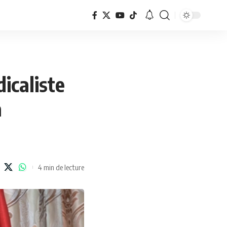
icaliste
a
4 min de lecture