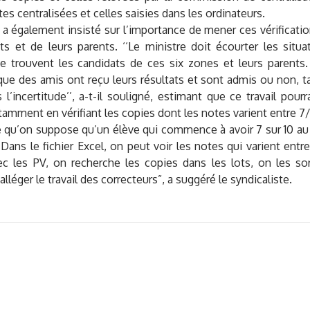
tes centralisées et celles saisies dans les ordinateurs.
 également insisté sur l’importance de mener ces vérification
ts et de leurs parents. ‘‘Le ministre doit écourter les situ
se trouvent les candidats de ces six zones et leurs parents.
que des amis ont reçu leurs résultats et sont admis ou non, t
l’incertitude’’, a-t-il souligné, estimant que ce travail pour
tamment en vérifiant les copies dont les notes varient entre 7/1
re qu’on suppose qu’un élève qui commence à avoir 7 sur 10 au
. Dans le fichier Excel, on peut voir les notes qui varient entr
ec les PV, on recherche les copies dans les lots, on les sor
alléger le travail des correcteurs”, a suggéré le syndicaliste.