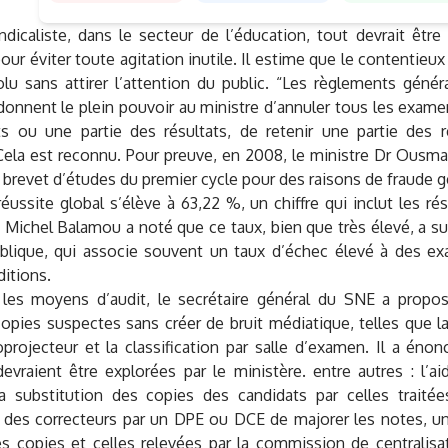
dicaliste, dans le secteur de l’éducation, tout devrait être 
ur éviter toute agitation inutile. Il estime que le contentieux
olu sans attirer l’attention du public. “Les règlements gén
donnent le plein pouvoir au ministre d’annuler tous les exame
ts ou une partie des résultats, de retenir une partie des r
Cela est reconnu. Pour preuve, en 2008, le ministre Dr Ousma
brevet d’études du premier cycle pour des raisons de fraude g
éussite global s’élève à 63,22 %, un chiffre qui inclut les rés
 Michel Balamou a noté que ce taux, bien que très élevé, a s
ublique, qui associe souvent un taux d’échec élevé à des 
itions.
 les moyens d’audit, le secrétaire général du SNE a prop
 copies suspectes sans créer de bruit médiatique, telles que l
oprojecteur et la classification par salle d’examen. Il a én
evraient être explorées par le ministère. entre autres : l’ai
la substitution des copies des candidats par celles traitées
on des correcteurs par un DPE ou DCE de majorer les notes, u
es copies et celles relevées par la commission de centralisa