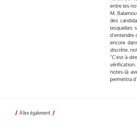
entre les no
M. Balamou a
des candida
lesquelles 
d’entendre 
encore dans 
discrète, no
“C’est-à-di
vérification
notes-là av
permettra d’
À lire également