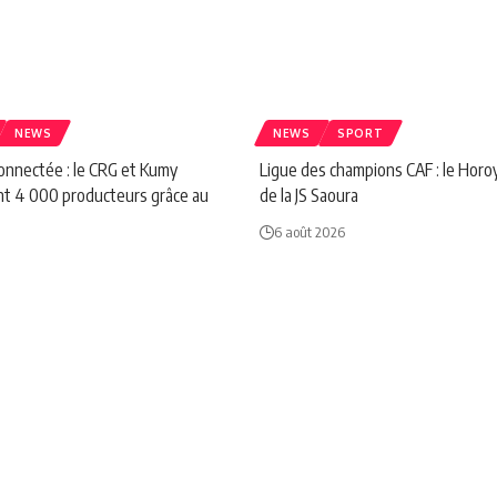
NEWS
NEWS
SPORT
connectée : le CRG et Kumy
Ligue des champions CAF : le Horo
t 4 000 producteurs grâce au
de la JS Saoura
6 août 2026