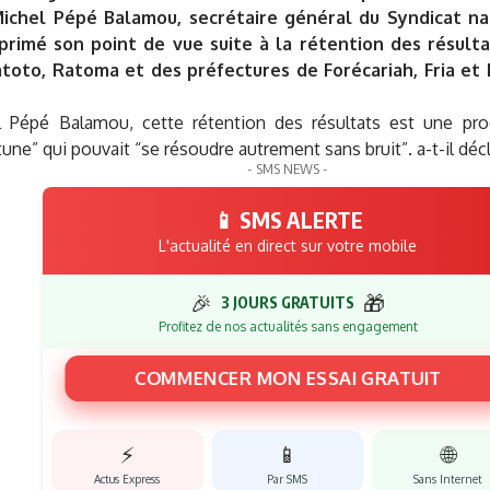
Michel Pépé Balamou, secrétaire général du Syndicat na
xprimé son point de vue suite à la rétention des résul
toto, Ratoma et des préfectures de Forécariah, Fria et 
 Pépé Balamou, cette rétention des résultats est une pro
une” qui pouvait “se résoudre autrement sans bruit”. a-t-il décl
- SMS NEWS -
📱 SMS ALERTE
L'actualité en direct sur votre mobile
🎉
🎁
3 JOURS GRATUITS
Profitez de nos actualités sans engagement
COMMENCER MON ESSAI GRATUIT
⚡
📱
🌐
Actus Express
Par SMS
Sans Internet