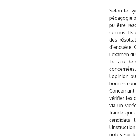
Selon le syn
pédagogie po
pu être rés
connus. Ils 
des résulta
d’enquête. 
l’examen du 
Le taux de r
concernées.
l’opinion p
bonnes cond
Concernant
vérifier les
via un vidé
fraude qui d
candidats, 
l’instructi
notes sur l