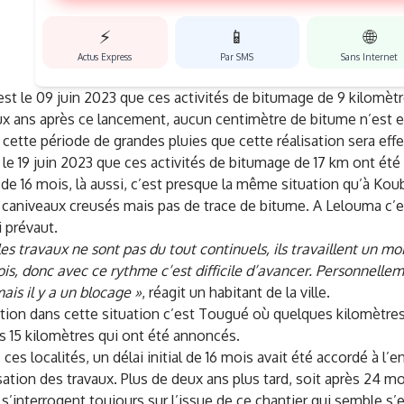
⚡
📱
🌐
Actus Express
Par SMS
Sans Internet
est le 09 juin 2023 que ces activités de bitumage de 9 kilomèt
ux ans après ce lancement, aucun centimètre de bitume n’est e
 cette période de grandes pluies que cette réalisation sera effe
t le 19 juin 2023 que ces activités de bitumage de 17 km ont été
de 16 mois, là aussi, c’est presque la même situation qu’à Koub
es caniveaux creusés mais pas de trace de bitume. A Lelouma c
i prévaut.
 les travaux ne sont pas du tout continuels, ils travaillent un mo
ois, donc avec ce rythme c’est difficile d’avancer. Personnellem
ais il y a un blocage »
, réagit un habitant de la ville.
tion dans cette situation c’est Tougué où quelques kilomètre
s 15 kilomètres qui ont été annoncés.
ces localités, un délai initial de 16 mois avait été accordé à l’
isation des travaux. Plus de deux ans plus tard, soit après 24 mo
s’interrogent toujours sur l’issue de ce chantier qui semble s’e