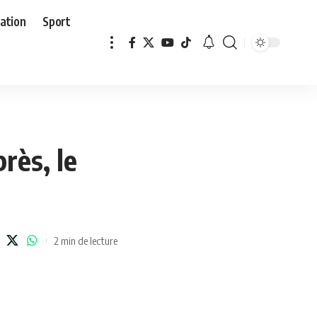
ation
Sport
rès, le
2 min de lecture