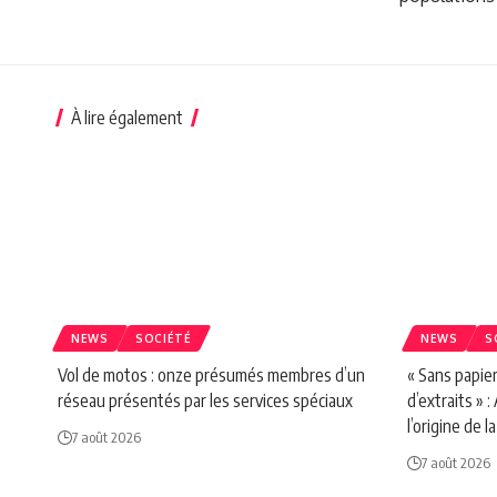
À lire également
NEWS
SOCIÉTÉ
NEWS
S
Vol de motos : onze présumés membres d’un
« Sans papier
réseau présentés par les services spéciaux
d’extraits »
l’origine de l
7 août 2026
7 août 2026