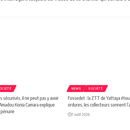
OCIÉTÉ
NEWS
SOCIÉTÉ
s sécurisés, il ne peut pas y avoir
Fossedet : la ZTT de Yattaya étou
 : Amadou Konia Camara explique
ordures, les collecteurs sonnent l’
a pénurie
7 août 2026