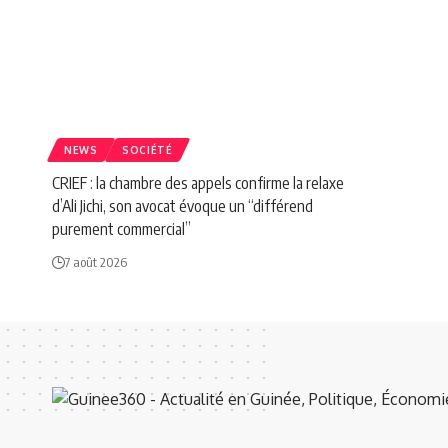
NEWS
SOCIÉTÉ
CRIEF : la chambre des appels confirme la relaxe
d’Ali Jichi, son avocat évoque un “différend
purement commercial”
7 août 2026