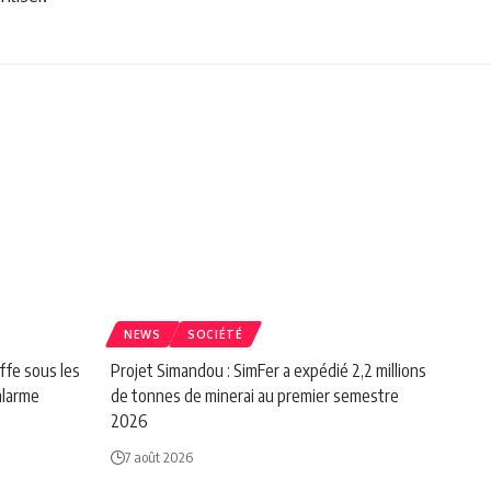
NEWS
SOCIÉTÉ
ffe sous les
Projet Simandou : SimFer a expédié 2,2 millions
alarme
de tonnes de minerai au premier semestre
2026
7 août 2026