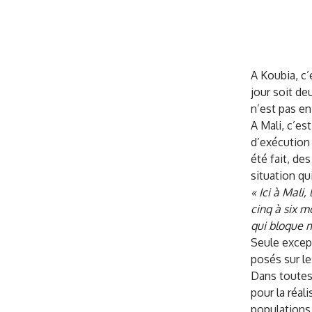
A Koubia, c’
jour soit de
n’est pas en
A Mali, c’es
d’exécution 
été fait, d
situation qu
« Ici à Mali,
cinq à six m
qui bloque m
Seule excep
posés sur le
Dans toutes 
pour la réal
populations 