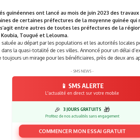
tés guinéennes ont lancé au mois de juin 2023 des travau
aines de certaines préfectures de la moyenne guinée qui 
 s’agit entre autres de toutes les préfectures de la régio
, Koubia, Tougué et Lelouma.
 saluée au départ par les populations et les autorités locales p
in dans la quasi-totalité de ces villes. Annoncé pour un délai d’
 toujours un mirage pour les bénéficiaires, près de deux ans a
- SMS NEWS -
📱 SMS ALERTE
L'actualité en direct sur votre mobile
🎉
🎁
3 JOURS GRATUITS
Profitez de nos actualités sans engagement
COMMENCER MON ESSAI GRATUIT