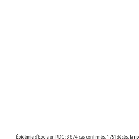
AFRIQUE
NEWS
Épidémie d’Ebola en RDC : 3 874 cas confirmés, 1 751 décès, la r