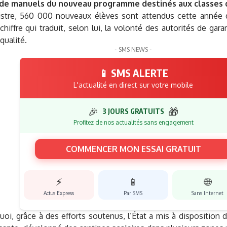
 de manuels du nouveau programme destinés aux classes d
istre, 560 000 nouveaux élèves sont attendus cette année 
 chiffre qui traduit, selon lui, la volonté des autorités de gar
qualité.
- SMS NEWS -
📱 SMS ALERTE
L'actualité en direct sur votre mobile
🎉
🎁
3 JOURS GRATUITS
Profitez de nos actualités sans engagement
COMMENCER MON ESSAI GRATUIT
⚡
📱
🌐
Actus Express
Par SMS
Sans Internet
uoi, grâce à des efforts soutenus, l’État a mis à disposition