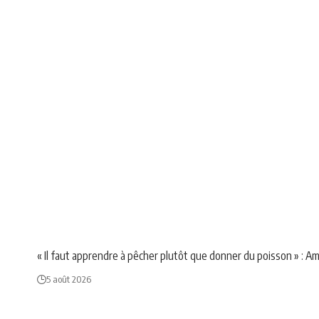
NEWS
POLITIQUE
SOCIÉTÉ
« Il faut apprendre à pêcher plutôt que donner du poisson » : A
5 août 2026