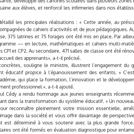
isante, développé des cantines scolaires dans plusieurs zones r
saine aux élèves, et renforcé les infirmeries dans nos établis
détaillé les principales réalisations : « Cette année, au présc
ompagnées de cahiers d’activités et de jeux pédagogiques. Au
sse, 375 latrines et 75 forages ont été mis en place. Par aille
ramme — en lecture, mathématiques et cahiers multi-matiè
s CP1 et CP2. Au secondaire, 471 salles de classe ont été rénov
ccueil des apprenants», a-t-il précisé.
concrètes, souligne le ministre, illustrent l’engagement du
t éducatif propice à l’épanouissement des enfants. « C’est
démie, qui place la formation, l’innovation et le développe
ent professionnel », a-t-il ajouté.
Paul Cédy a rendu hommage aux jeunes enseignants récemment
ant dans la transformation du système éducatif. « Un nouveau 
pour reconnaître pleinement votre mission essentielle, amél
e image dans la société et vous offrir davantage de perspecti
 est déterminé à vous soutenir avec la plus grande force
aires ont été formés en évaluation diagnostique pour entamer