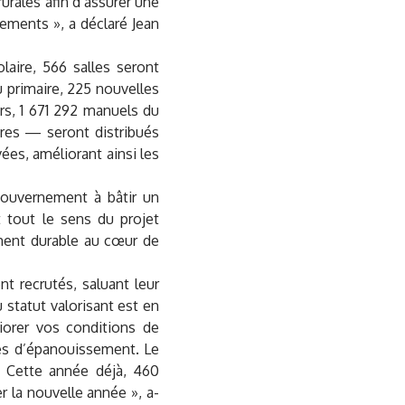
urales afin d’assurer une
sements », a déclaré Jean
olaire, 566 salles seront
 primaire, 225 nouvelles
urs, 1 671 292 manuels du
res — seront distribués
ées, améliorant ainsi les
 gouvernement à bâtir un
 tout le sens du projet
ment durable au cœur de
 recrutés, saluant leur
statut valorisant est en
iorer vos conditions de
ves d’épanouissement. Le
. Cette année déjà, 460
 la nouvelle année », a-