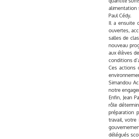
quantité suff
alimentation 
Paul Cédy.
Il a ensuite 
ouvertes, acc
salles de cla
nouveau prog
aux élèves de
conditions d’a
Ces actions 
environnemen
Simandou Aca
notre engagem
Enfin, Jean 
rôle détermin
préparation 
travail, votr
gouvernement
délégués scol