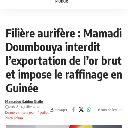
Monde
NEWS
POLITIQUE
Filière aurifère : Mamadi
Doumbouya interdit
l’exportation de l’or brut
et impose le raffinage en
Guinée
Mamadou Saidou Diallo
Publié : 4 juillet 2026
Partager
6 min de lecture
Dernière mise à jour : 4 juillet
2026 12h44