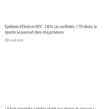
AFRIQUE
NEWS
Épidémie d’Ebola en RDC : 3 874 cas confirmés, 1 751 décès, la
riposte se poursuit dans cinq provinces
5 août 2026
NEWS
POLITIQUE
SOCIÉTÉ
« Il faut apprendre à pêcher plutôt que donner du poisson » :