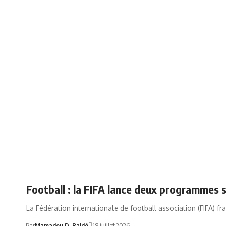
DÉVELOPPEMENT DU FOOTBALL EN GUINÉE
Football : la FIFA lance deux programmes 
La Fédération internationale de football association (FIFA) f
Par
Mamadou D. Baldé
18 juillet 2026