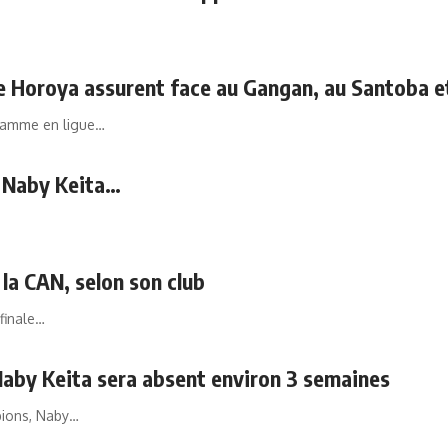
et le Horoya assurent face au Gangan, au Santoba 
gramme en ligue…
r Naby Keita…
 la CAN, selon son club
 finale…
 Naby Keita sera absent environ 3 semaines
pions, Naby…