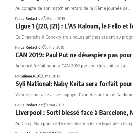
Au compte de son match en retard de la 18ème journée de…
Par
La Redaction
13 mai 2019
Ligue 1 (J20, J21) : L’AS Kaloum, le Fello 
Ce Dimanche à Conakry, trois belles affiches étaient au pro
Par
La Redaction
6 mai 2019
CAN 2019: Paul Put ne désespère pas pou
Annoncé forfait pour la CAN 2019 par son club, suite à sa…
Par
Guinee360
3 mai 2019
Syli National: Naby Keita sera forfait pour
Victime d’un tacle assez appuyé d’Ivan Rakitic lors de la demi
Par
La Redaction
3 mai 2019
Liverpool : Sorti blessé face à Barcelone,
Au Camp Nou pour cette demi-finale aller de ligue des cham