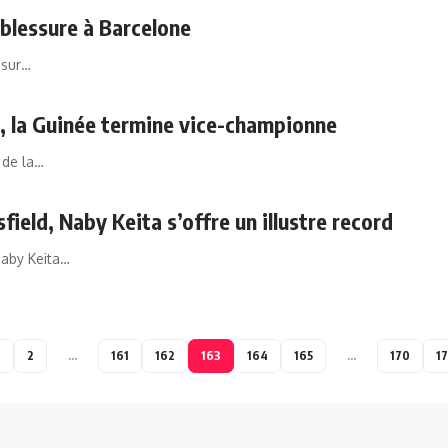
 blessure à Barcelone
 sur…
n, la Guinée termine vice-championne
 de la…
ield, Naby Keita s’offre un illustre record
Naby Keita…
1
2
…
161
162
163
164
165
…
170
17