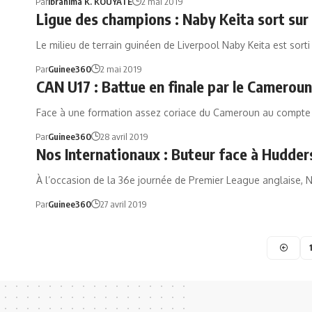
Par
Ibrahima K. KOUYATE
2 mai 2019
Ligue des champions : Naby Keita sort sur
Le milieu de terrain guinéen de Liverpool Naby Keita est sorti
Par
Guinee360
2 mai 2019
CAN U17 : Battue en finale par le Camerou
Face à une formation assez coriace du Cameroun au compte
Par
Guinee360
28 avril 2019
Nos Internationaux : Buteur face à Huddersf
À l’occasion de la 36e journée de Premier League anglaise, 
Par
Guinee360
27 avril 2019