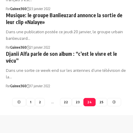
Par
Guinee360
23 janvier 2022
Musique: le groupe Banlieuzard annonce la sortie de
leur clip «Nalaye»
Dans une publication postée ce jeudi 20 janvier, le groupe urbain
banlieuzard…
Par
Guinee360
21 janvier 2022
Djanii Alfa parle de son album : “c’est le vivre et le
vécu”
Dans une sortie ce week-end sur les antennes d’une télévision de
la…
Par
Guinee360
17 janvier 2022
1
2
…
22
23
24
25