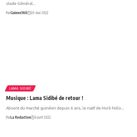
stade Général…
Par
Guinee360
20 mai 2022
LAMA SIDIBÉ
Musique : Lama Sidibé de retour !
Absent du marché guinéen depuis 6 ans, le natif de Horè Fello…
Par
La Redaction
3 avril 2022